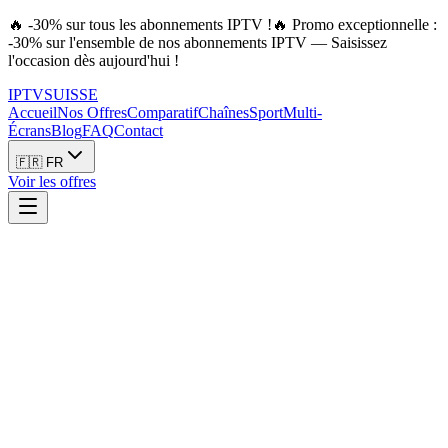
🔥 -30% sur tous les abonnements IPTV !
🔥 Promo exceptionnelle :
-30% sur l'ensemble de nos abonnements IPTV — Saisissez
l'occasion dès aujourd'hui !
IPTV
SUISSE
Accueil
Nos Offres
Comparatif
Chaînes
Sport
Multi-
Écrans
Blog
FAQ
Contact
🇫🇷 FR
Voir les offres
Guide
8
min