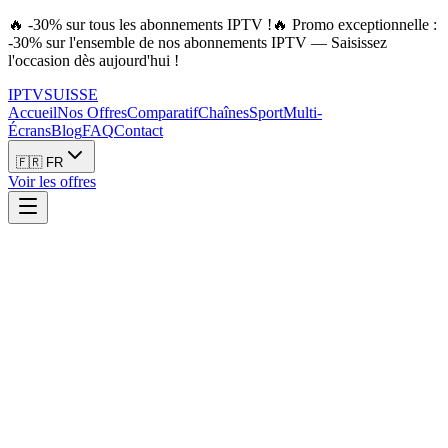
🔥 -30% sur tous les abonnements IPTV !
🔥 Promo exceptionnelle :
-30% sur l'ensemble de nos abonnements IPTV — Saisissez
l'occasion dès aujourd'hui !
IPTV
SUISSE
Accueil
Nos Offres
Comparatif
Chaînes
Sport
Multi-
Écrans
Blog
FAQ
Contact
🇫🇷 FR
Voir les offres