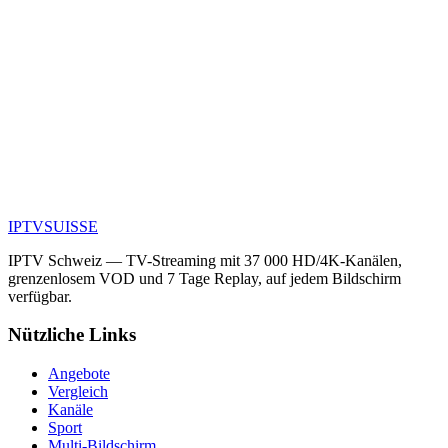
Verpassen Sie nichts mehr mit dem in allen Abos enthaltenen
Replay.
Abonnements ansehen
Abos ansehen
Ohne Vertrag
Aktivierung < 2h
5 000+ Kunden in der
IPTV
SUISSE
Schweiz
IPTV Schweiz — TV-Streaming mit 37 000 HD/4K-Kanälen,
grenzenlosem VOD und 7 Tage Replay, auf jedem Bildschirm
verfügbar.
Nützliche Links
Angebote
Vergleich
Kanäle
Sport
Multi-Bildschirm