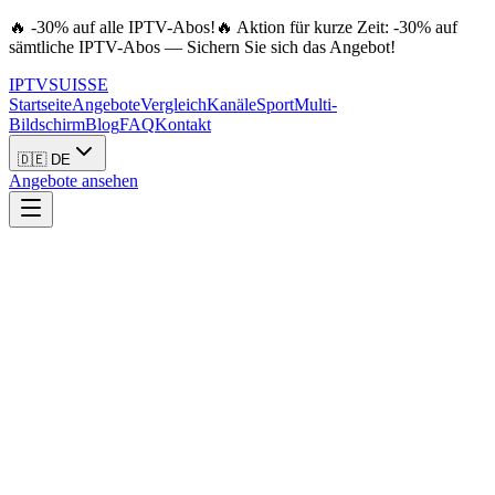
🔥 -30% auf alle IPTV-Abos!
🔥 Aktion für kurze Zeit: -30% auf
sämtliche IPTV-Abos — Sichern Sie sich das Angebot!
IPTV
SUISSE
Startseite
Angebote
Vergleich
Kanäle
Sport
Multi-
Bildschirm
Blog
FAQ
Kontakt
🇩🇪 DE
Angebote ansehen