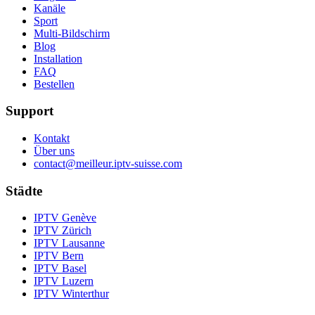
Kanäle
Sport
Multi-Bildschirm
Blog
Installation
FAQ
Bestellen
Support
Kontakt
Über uns
contact@meilleur.iptv-suisse.com
Städte
IPTV
Genève
IPTV
Zürich
IPTV
Lausanne
IPTV
Bern
IPTV
Basel
IPTV
Luzern
IPTV
Winterthur