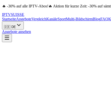
🔥 -30% auf alle IPTV-Abos!
🔥 Aktion für kurze Zeit: -30% auf sä
IPTV
SUISSE
Startseite
Angebote
Vergleich
Kanäle
Sport
Multi-Bildschirm
Blog
FAQ
K
🇩🇪 DE
Angebote ansehen
Anleitung
5. April 2026
5
min
•