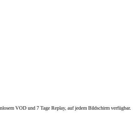
s Streaming stabiler läuft
ung bei der Installation brauchen
en?
erung in unter 2h.
losem VOD und 7 Tage Replay, auf jedem Bildschirm verfügbar.